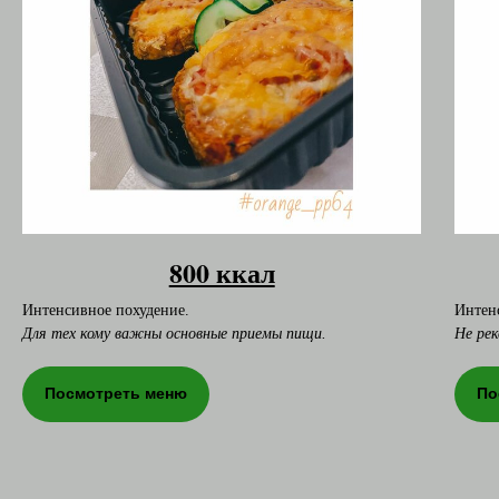
800 ккал
Интенсивное похудение.
Интен
Для тех кому важны основные приемы пищи.
Не ре
Посмотреть меню
По