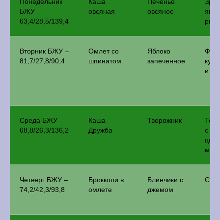
Понедельник
Каша
Печенье
Зраз
БЖУ –
овсяная
овсяное
яйцо
63,4/28,5/139,4
ризо
Вторник БЖУ –
Омлет со
Яблоко
Фрик
81,7/27,8/90,4
шпинатом
запеченное
кури
и бу
Среда БЖУ –
Каша
Творожник
Теф
68,8/26,3/136,2
Дружба
с
цел
мак
Четверг БЖУ –
Брокколи в
Блинчики с
Сол
74,2/42,3/93,8
омлете
джемом