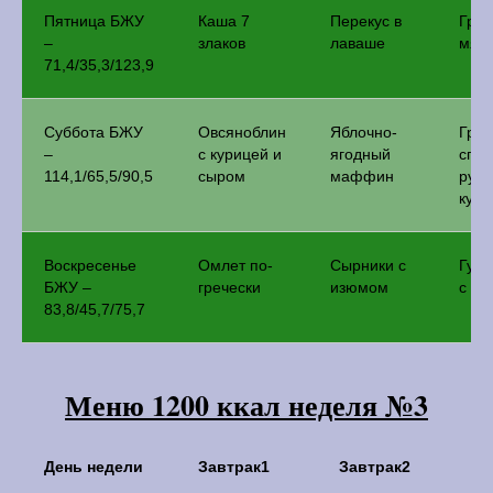
Пятница БЖУ
Каша 7
Перекус в
Греч
–
злаков
лаваше
мясн
71,4/35,3/123,9
Суббота БЖУ
Овсяноблин
Яблочно-
Гре
–
с курицей и
ягодный
спаг
114,1/65,5/90,5
сыром
маффин
руле
кур
Воскресенье
Омлет по-
Сырники с
Гуля
БЖУ –
гречески
изюмом
с гр
83,8/45,7/75,7
Меню 1200 ккал неделя №3
День недели
Завтрак1
Завтрак2
О