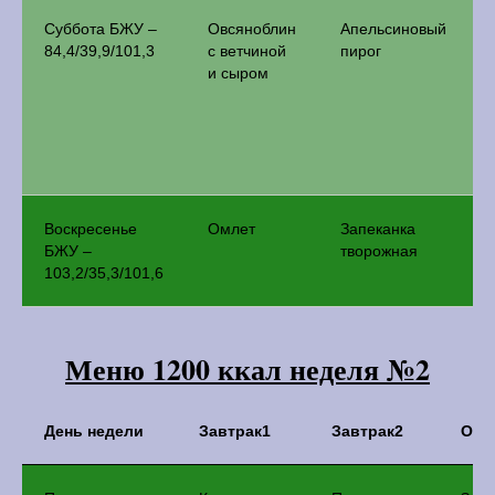
Суббота БЖУ –
Овсяноблин
Апельсиновый
84,4/39,9/101,3
с ветчиной
пирог
и сыром
Воскресенье
Омлет
Запеканка
БЖУ –
творожная
103,2/35,3/101,6
Меню 1200 ккал неделя №2
День недели
Завтрак1
Завтрак2
Обе