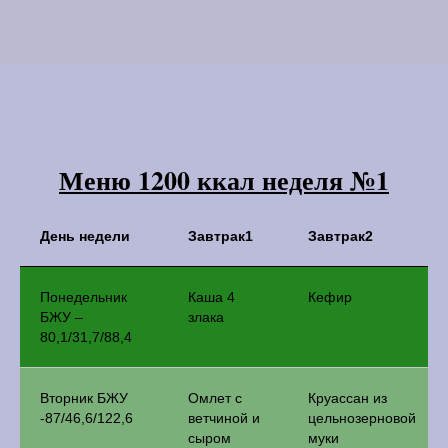
Меню 1200 ккал неделя №1
День недели
Завтрак1
Завтрак2
Понедельник
Каша 4
Кефир
БЖУ –
злака
80,1/31,7/88,4
Вторник БЖУ
Омлет с
Круассан из
-87/46,6/122,6
ветчиной и
цельнозерновой
сыром
муки