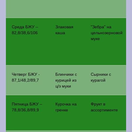
Среда БЖУ –
Злаковая
"Зебра" на
82,8/38,6/106
каша
цельнозерновой
муке
Четверг БЖУ -
Блинчики с
Сырники с
87,1/48,2/89,7
курицей из
курагой
ц/з муки
Пятница БЖУ –
Курочка на
Фрукт в
78,8/36,8/89,9
гренке
ассортименте