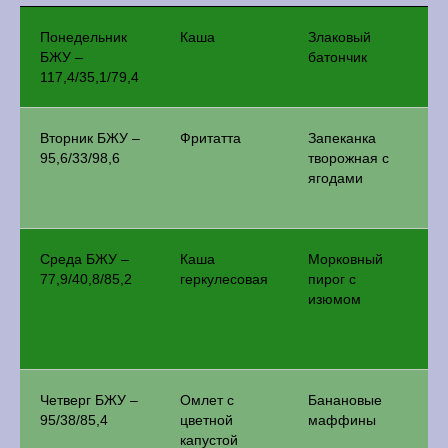
Понедельник
Каша
Злаковый
Р
БЖУ –
батончик
м
117,4/35,1/79,4
п
Вторник БЖУ –
Фритатта
Запеканка
П
95,6/33/98,6
творожная с
с
ягодами
Среда БЖУ –
Каша
Морковный
Т
77,9/40,8/85,2
геркулесовая
пирог с
и
изюмом
м
т
п
Четверг БЖУ –
Омлет с
Банановые
Л
95/38/85,4
цветной
маффины
г
капустой